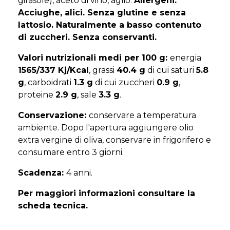
girasole), aceto di vino, aglio.
Allergeni:
Acciughe, alici. Senza glutine e senza
lattosio. Naturalmente a basso contenuto
di zuccheri. Senza conservanti.
Valori nutrizionali medi per 100 g:
energia
1565/337 Kj/Kcal
, grassi
40.4 g
di cui saturi
5.8
g
, carboidrati
1.3 g
di cui zuccheri
0.9 g
,
proteine
2.9 g
, sale
3.3 g
.
Conservazione:
conservare a temperatura
ambiente. Dopo l'apertura aggiungere olio
extra vergine di oliva, conservare in frigorifero e
consumare entro 3 giorni.
Scadenza:
4 anni.
Per maggiori informazioni consultare la
scheda tecnica.